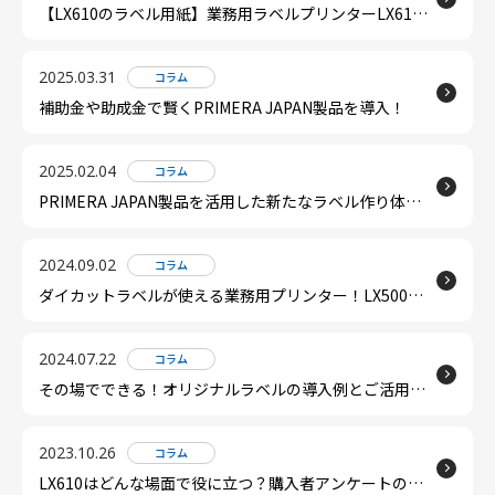
【LX610のラベル用紙】業務用ラベルプリンターLX610
で使える用紙は全12種！特長や用途別におすすめ用紙を
紹介
2025.03.31
コラム
補助金や助成金で賢くPRIMERA JAPAN製品を導入！
2025.02.04
コラム
PRIMERA JAPAN製品を活用した新たなラベル作り体
験！オリジナルグッズ制作をもっと簡単に
2024.09.02
コラム
ダイカットラベルが使える業務用プリンター！LX500と
LX910の特徴と違いは？
2024.07.22
コラム
その場でできる！オリジナルラベルの導入例とご活用イ
メージ
2023.10.26
コラム
LX610はどんな場面で役に立つ？購入者アンケートの結