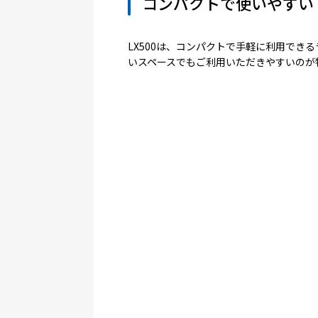
コンパクトで使いやすい！
幅広ラベルプリン
LX500は、コンパクトで手軽に利用で
LX910の消耗品
いスペースでもご利用いただきやすいのが
用紙は選べる4種
LX500用ダイ
LX910用ダイ
ご要望に合わせ