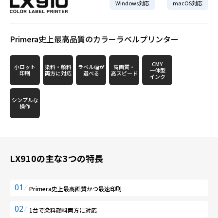
Windows対応
macOS対応
Primera史上最高品質のカラーラベルプリンター
CMY
小ロット
染料・顔料
ラベル幅が
高画質・
一体型
印刷
両方に対応
選べる
高スピード
インク
シンプルな
操作
LX910の主な3つの特長
01
Primera史上最高画質かつ最速印刷
02
1台で染料顔料両方に対応