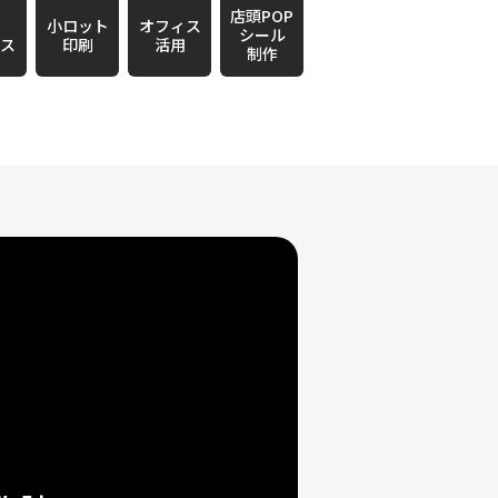
店頭POP
小ロット
オフィス
シール
ース
印刷
活用
制作