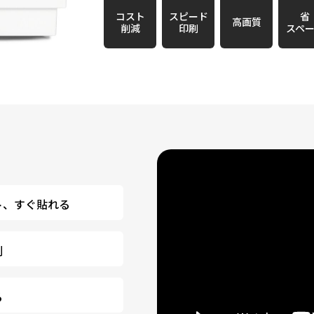
コスト
スピード
省
高画質
削減
印刷
スペ
ト、すぐ貼れる
刷
る