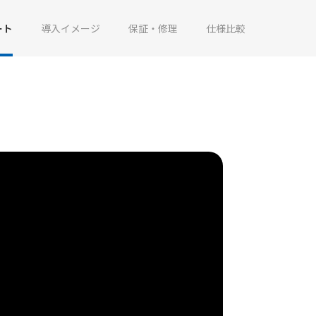
ート
導入イメージ
保証・修理
仕様比較