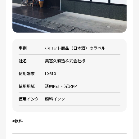
事例
小ロット商品（日本酒）のラベル
社名
美冨久酒造株式会社様
使用端末
LX610
使用用紙
透明PET・光沢PP
使用インク
顔料インク
#飲料